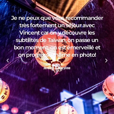
Je ne peux que vous recommander
très fortement un séjour avec
Vincent car on y découvre les
subtilités de Taïwan, on passe un
bon moment, on est émerveillé et
on progresse même en photo!
Jérémy & Maryline