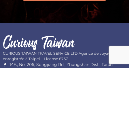
CURIOUS TAIWAN TRAVEL SERVICE LTD Agence de voyage
enregistrée à Taipei – License 8737
14F., No. 206, Songjiang Rd., Zhongshan Dist., Taipei
02-77566638
reservation@curioustaiwan.com
Informations
Nous suivre
Concept
Instagram
Facebook
Expérience
Inscription
F.a.q