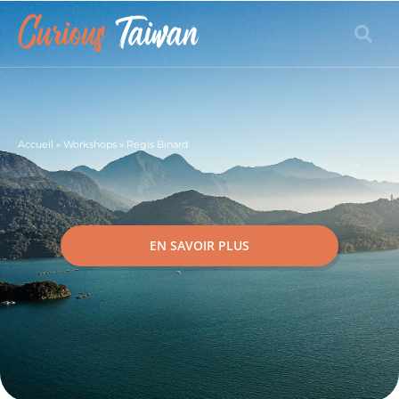
Accueil
»
Workshops
»
Regis Binard
EN SAVOIR PLUS