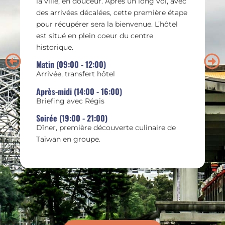
la ville, en douceur. Après un long vol, avec
p
des arrivées décalées, cette première étape
d
pour récupérer sera la bienvenue. L’hôtel
l
est situé en plein coeur du centre
c
historique.
c
Matin (09:00 - 12:00)
i
Arrivée, transfert hôtel
M
Après-midi (14:00 - 16:00)
M
Briefing avec Régis
Soirée (19:00 - 21:00)
A
Dîner, première découverte culinaire de
Q
Taïwan en groupe.
c
S
D